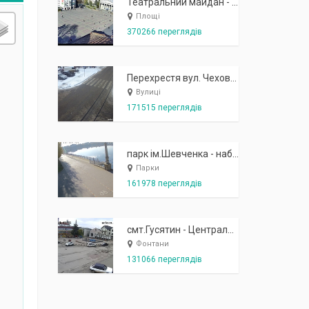
Театральний майдан - вид з готелю Україна (бульв.Шевченка, 23)
Площі
370266 переглядів
Перехрестя вул. Чехова-Котляревського
Вулиці
171515 переглядів
парк ім.Шевченка - набережна біля острівця "Закоханих"
Парки
161978 переглядів
смт.Гусятин - Центральний майдан - вид в сторону фонтану
Фонтани
131066 переглядів