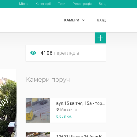
Міста
Категорії
Теги
Реєстрація
Вхід
КАМЕРИ
ВХІД
4106
переглядів
Камери поруч
вул.15 квітня, 15а - торговий центр "Молодіжний" Columbus
Магазини
0,058 км.