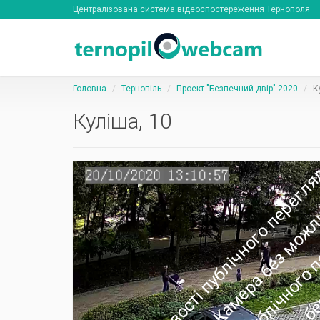
Централізована система відеоспостереження Тернополя
Головна
Тернопіль
Проект "Безпечний двір" 2020
К
Куліша, 10