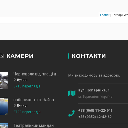
Leaflet
| Ternopil.
ВІ
КАМЕРИ
КОНТАКТИ
Чорновола від площі до зд
Ми знаходимось за адресою.
Вулиці
3718 переглядів
вул. Коперніка, 1
м. Тернопіль, Україна
набережна з о. Чайка
Вулиці
+38 (068) 11-22-941
3790 переглядів
+38 (0352) 42-42-69
Театральний майдан