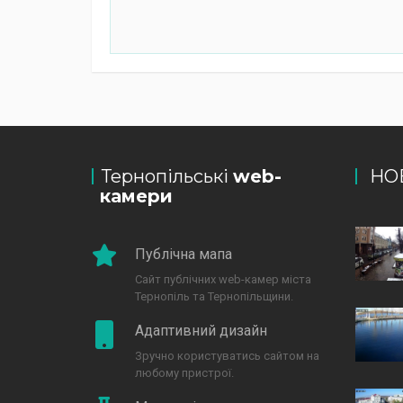
Тернопільські
web-
НО
камери
Публічна мапа
Сайт публічних web-камер міста
Тернопіль та Тернопільщини.
Адаптивний дизайн
Зручно користуватись сайтом на
любому пристрої.