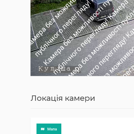
Локація камери
Мапа