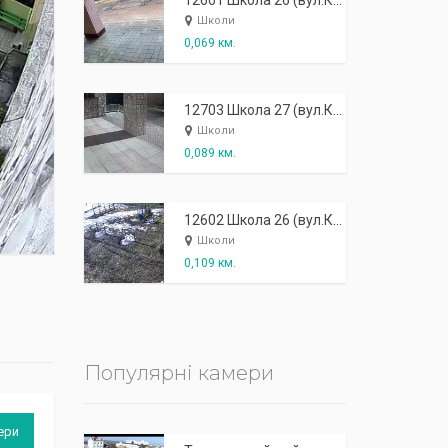
К
п
ж
і
ж
і
р
!
12601 Школа 26 (вул.Куліша, 9) - зовнішня: головний вхід
Школи
0,069 км.
12703 Школа 27 (вул.Куліша, 7) - зовнішня: головний вхід
Школи
0,089 км.
12602 Школа 26 (вул.Куліша, 9) - зовнішня: спортивний майданчик
Школи
0,109 км.
Популярні камери
ери