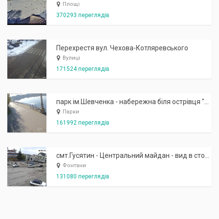
Площі
370293 переглядів
Перехрестя вул. Чехова-Котляревського
Вулиці
171524 переглядів
парк ім.Шевченка - набережна біля острівця "Закоханих"
Парки
161992 переглядів
смт.Гусятин - Центральний майдан - вид в сторону фонтану
Фонтани
131080 переглядів