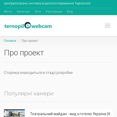
Централізована система відеоспостереження Тернополя
Міста
Категорії
Теги
Реєстрація
Вхід
Toggl
Головна
Про проект
Про проект
Сторінка знаходиться в стадії розробки
Популярні камери
Театральний майдан - вид з готелю Україна (бульв.Шевченка, 23)