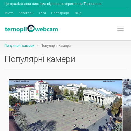
Централізована система відеоспостереження Тернополя
Міста
Категорії
Теги
Реєстрація
Вхід
Toggl
Популярні камери
Популярні камери
Популярні камери