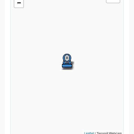
−
Leaflet
| Ternopil.Webcam