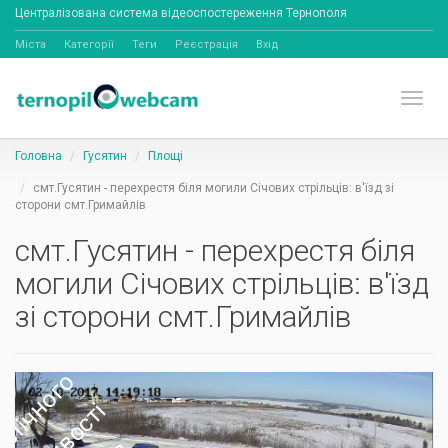
Централізована система відеоспостереження Тернополя
Міста
Категорії
Теги
Реєстрація
Вхід
Toggl
Головна
Гусятин
Площі
смт.Гусятин - перехрестя біля могили Січових стрільців: в'їзд зі
сторони смт.Гримайлів
смт.Гусятин - перехрестя біля
могили Січових стрільців: в'їзд
зі сторони смт.Гримайлів