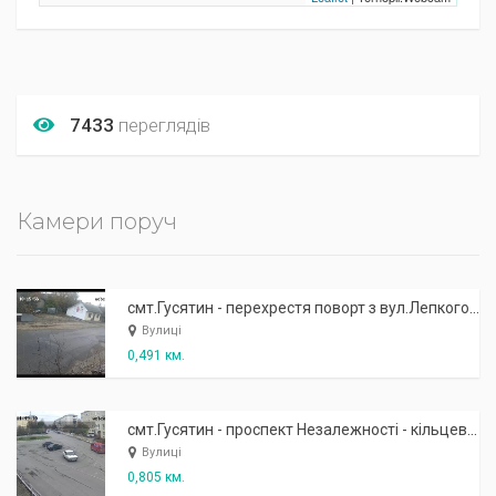
7433
переглядів
Камери поруч
смт.Гусятин - перехрестя поворт з вул.Лепкого на с.Суходіл
Вулиці
0,491 км.
смт.Гусятин - проспект Незалежності - кільцева розв'язка
Вулиці
0,805 км.