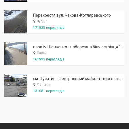
Перехрестя вул. Чехова-Котляревського
Вулиці
171525 переглядів
парк ім.Шевченка - набережна біля острівця "Закоханих"
Парки
161993 переглядів
смт.Гусятин - Центральний майдан - вид в сторону фонтану
Фонтани
131081 переглядів