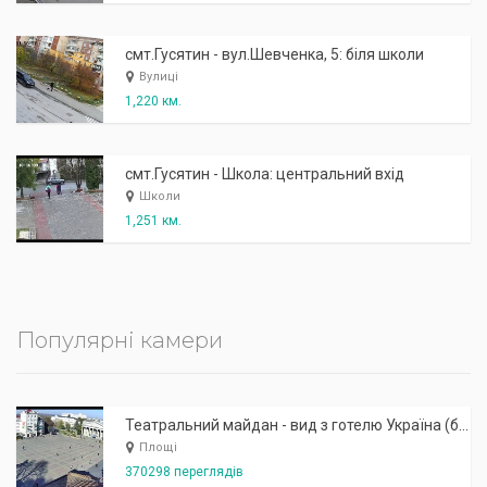
смт.Гусятин - вул.Шевченка, 5: біля школи
Вулиці
1,220 км.
смт.Гусятин - Школа: центральний вхід
Школи
1,251 км.
Популярні камери
Театральний майдан - вид з готелю Україна (бульв.Шевченка, 23)
Площі
370298 переглядів