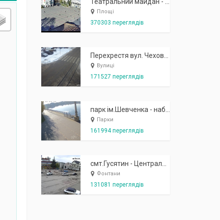
Театральний майдан - вид з готелю Україна (бульв.Шевченка, 23)
Площі
370303 переглядів
Перехрестя вул. Чехова-Котляревського
Вулиці
171527 переглядів
парк ім.Шевченка - набережна біля острівця "Закоханих"
Парки
161994 переглядів
смт.Гусятин - Центральний майдан - вид в сторону фонтану
Фонтани
131081 переглядів