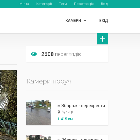
Міста
Категорії
Теги
Реєстрація
Вхід
КАМЕРИ
ВХІД
2608
переглядів
Камери поруч
м.Збараж - перехрестя "біля танка"
Вулиці
1,415 км.