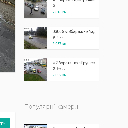
К
п
ж
і
ж
і
р
!
м.Збараж - центральна площа
Площі
2,016 км.
03006 м.Збараж - в"їзд зі сторони об"їзної на Кременець
Вулиці
2,087 км.
м.Збараж - вул.Грушевського (район АТП)
Вулиці
2,892 км.
Популярні камери
ери