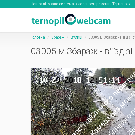
Централізована система відеоспостереження Тернополя
Головна
Збараж
Вулиці
03005 м.Збараж - в"їзд зі 
03005 м.Збараж - в"їзд зі