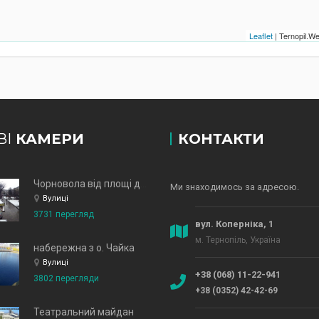
Leaflet
| Ternopil.
ВІ
КАМЕРИ
КОНТАКТИ
Чорновола від площі до зд
Ми знаходимось за адресою.
Вулиці
3731 перегляд
вул. Коперніка, 1
м. Тернопіль, Україна
набережна з о. Чайка
Вулиці
+38 (068) 11-22-941
3802 перегляди
+38 (0352) 42-42-69
Театральний майдан