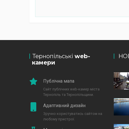
Тернопільські
web-
НО
камери
Публічна мапа
Сайт публічних web-камер міста
Тернопіль та Тернопільщини.
Адаптивний дизайн
Зручно користуватись сайтом на
любому пристрої.