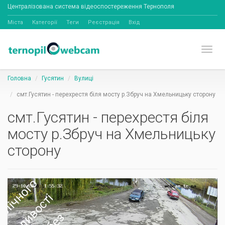
Централізована система відеоспостереження Тернополя
Міста
Категорії
Теги
Реєстрація
Вхід
Toggl
Головна
Гусятин
Вулиці
смт.Гусятин - перехрестя біля мосту р.Збруч на Хмельницьку сторону
смт.Гусятин - перехрестя біля
мосту р.Збруч на Хмельницьку
сторону