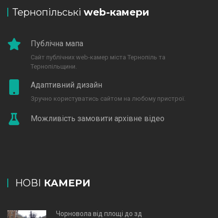
Тернопільські
web-камери
Публічна мапа
Сайт публічних web-камер міста Тернопіль та
Тернопільщини.
Адаптивний дизайн
Зручно користуватись сайтом на любому пристрої.
Можливість замовити архівне відео
НОВІ
КАМЕРИ
Чорновола від площі до зд