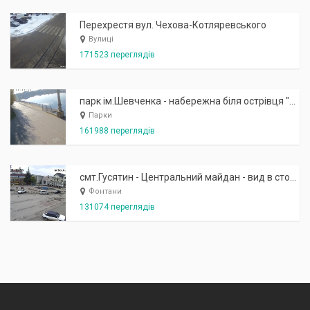
Перехрестя вул. Чехова-Котляревського
Вулиці
171523 переглядів
парк ім.Шевченка - набережна біля острівця "Закоханих"
Парки
161988 переглядів
смт.Гусятин - Центральний майдан - вид в сторону фонтану
Фонтани
131074 переглядів