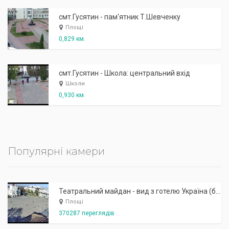
смт.Гусятин - пам'ятник Т.Шевченку
Площі
0,829 км.
смт.Гусятин - Школа: центральний вхід
Школи
0,930 км.
Популярні камери
Театральний майдан - вид з готелю Україна (бульв.Шевченка, 23)
Площі
370287 переглядів