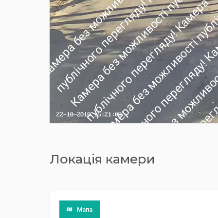
Локація камери
Мапа