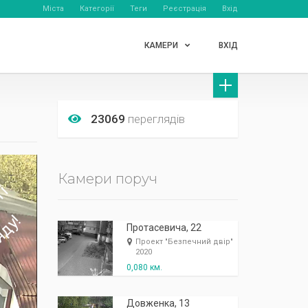
Міста
Категорії
Теги
Реєстрація
Вхід
КАМЕРИ
ВХІД
23069
переглядів
Камери поруч
Протасевича, 22
Проект "Безпечний двір"
2020
0,080 км.
Довженка, 13