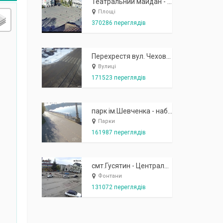
Театральний майдан - вид з готелю Україна (бульв.Шевченка, 23)
Площі
370286 переглядів
Перехрестя вул. Чехова-Котляревського
Вулиці
171523 переглядів
парк ім.Шевченка - набережна біля острівця "Закоханих"
Парки
161987 переглядів
смт.Гусятин - Центральний майдан - вид в сторону фонтану
Фонтани
131072 переглядів