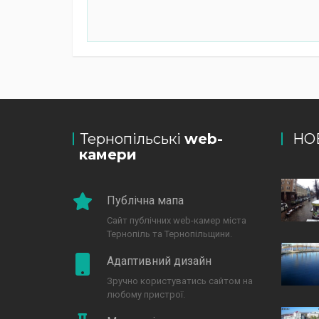
Тернопільські
web-
НО
камери
Публічна мапа
Сайт публічних web-камер міста
Тернопіль та Тернопільщини.
Адаптивний дизайн
Зручно користуватись сайтом на
любому пристрої.