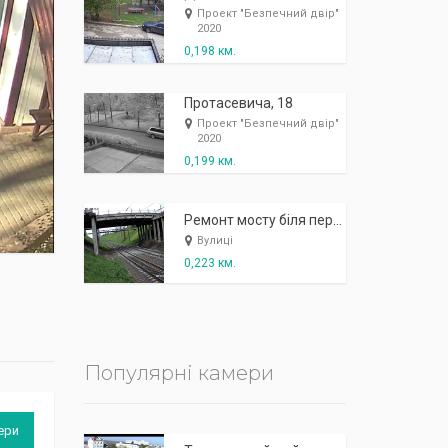
К
п
ж
і
ж
і
р
!
Проект "Безпечний двір"
2020
0,198 км.
Протасевича, 18
Проект "Безпечний двір"
2020
0,199 км.
Ремонт мосту біля перехрестя на с. Гаї Великі
Вулиці
0,223 км.
Популярні камери
ери