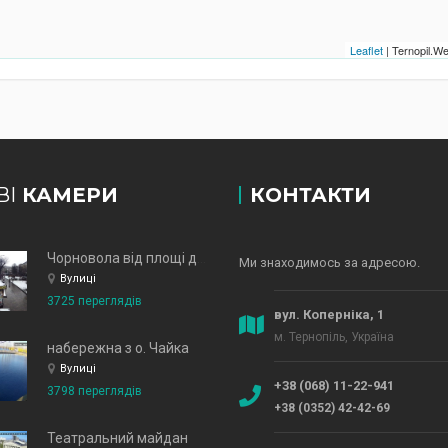
Leaflet
| Ternopil.
ВІ
КАМЕРИ
КОНТАКТИ
Чорновола від площі до зд
Ми знаходимось за адресою.
Вулиці
3725 переглядів
вул. Коперніка, 1
м. Тернопіль, Україна
набережна з о. Чайка
Вулиці
+38 (068) 11-22-941
3798 переглядів
+38 (0352) 42-42-69
Театральний майдан