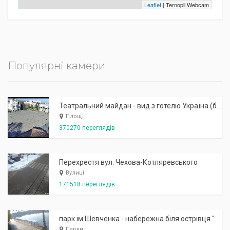
Leaflet
| Ternopil.Webcam
Популярні камери
Театральний майдан - вид з готелю Україна (бульв.Шевченка, 23)
Площі
370270 переглядів
Перехрестя вул. Чехова-Котляревського
Вулиці
171518 переглядів
парк ім.Шевченка - набережна біля острівця "Закоханих"
Парки