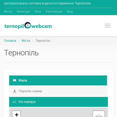
Централізована система відеоспостереження Тернополя
Міста
Категорії
Теги
Реєстрація
Вхід
Toggl
Головна
Міста
Тернопіль
Тернопіль
Мапа
Перелік камер
Усі камери
+