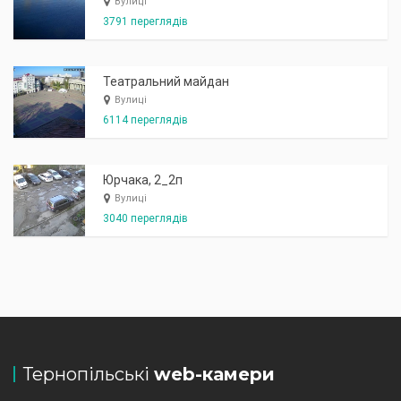
Вулиці
3791 переглядів
Театральний майдан
Вулиці
6114 переглядів
Юрчака, 2_2п
Вулиці
3040 переглядів
Тернопільські
web-камери