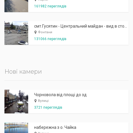
161982 переглядів
смт.Гусятин - Центральний майдан - вид в сторону фонтану
Фонтани
131066 переглядів
Нові камери
Чорновола від площі до зд
Вулиці
3721 переглядів
набережна з о. Чайка