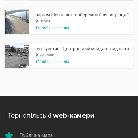
парк ім.Шевченка - набережна біля острівця "Закоханих"
Парки
161993 переглядів
смт.Гусятин - Центральний майдан - вид в сторону фонтану
Фонтани
131081 переглядів
Тернопільські
web-камери
Публічна мапа