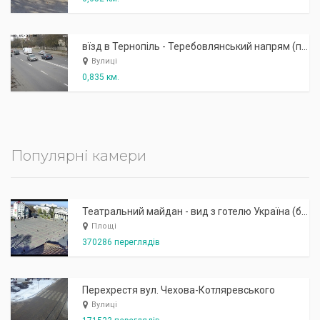
вїзд в Тернопіль - Теребовлянський напрям (поблизу "ТеркоАвто", вул.Микулинецька 116а) - до Те
Вулиці
0,835 км.
Популярні камери
Театральний майдан - вид з готелю Україна (бульв.Шевченка, 23)
Площі
370286 переглядів
Перехрестя вул. Чехова-Котляревського
Вулиці