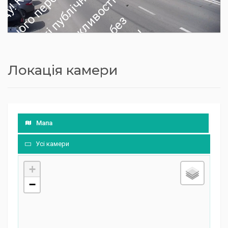
і
у
и
з
т
!
в
о
ж
К
і
з
м
у
и
з
т
!
п
в
о
К
о
ж
К
і
Локація камери
з
м
у
и
з
ж
т
!
п
в
о
Мапа
Усі камери
+
−