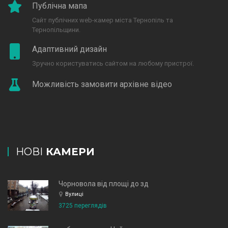
Публічна мапа
Сайт публічних web-камер міста Тернопіль та
Тернопільщини.
Адаптивний дизайн
Зручно користуватись сайтом на любому пристрої.
Можливість замовити архівне відео
НОВІ
КАМЕРИ
Чорновола від площі до зд
Вулиці
3725 переглядів