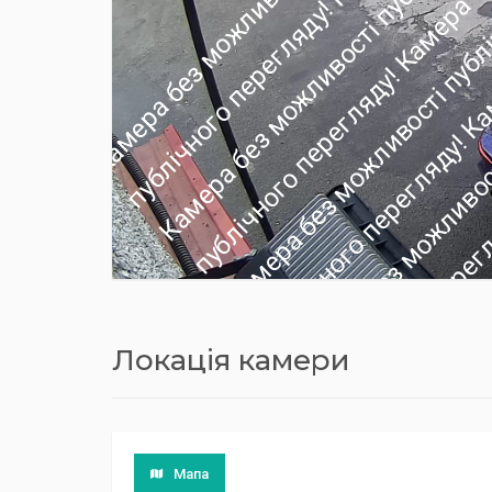
Локація камери
Мапа