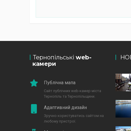
Тернопільські
web-
НО
камери
Публічна мапа
Сайт публічних web-камер міста
Тернопіль та Тернопільщини.
Адаптивний дизайн
Зручно користуватись сайтом на
любому пристрої.