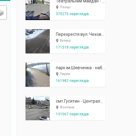
Театральний майдан - вид з готелю Україна (бульв.Шевченка, 23)
Площі
370275 переглядів
Перехрестя вул. Чехова-Котляревського
Вулиці
171518 переглядів
парк ім.Шевченка - набережна біля острівця "Закоханих"
Парки
161982 переглядів
смт.Гусятин - Центральний майдан - вид в сторону фонтану
Фонтани
131067 переглядів