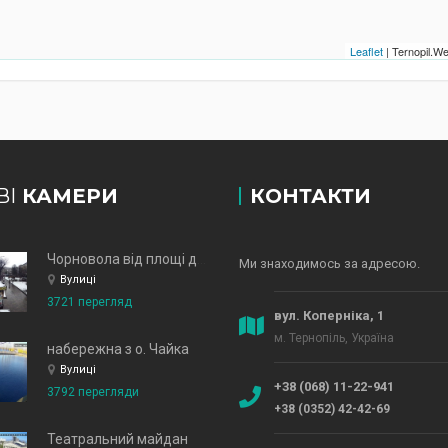
Leaflet
| Ternopil.
ВІ
КАМЕРИ
КОНТАКТИ
Чорновола від площі до зд
Ми знаходимось за адресою.
Вулиці
3721 перегляд
вул. Коперніка, 1
м. Тернопіль, Україна
набережна з о. Чайка
Вулиці
+38 (068) 11-22-941
3792 перегляди
+38 (0352) 42-42-69
Театральний майдан