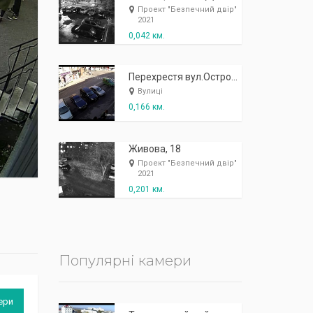
К
п
ж
і
ж
і
р
!
Проект "Безпечний двір"
2021
0,042 км.
Перехрестя вул.Острозького - вул. Шептицького - ресторан Барбареско
Вулиці
0,166 км.
Живова, 18
Проект "Безпечний двір"
2021
0,201 км.
Популярні камери
ери