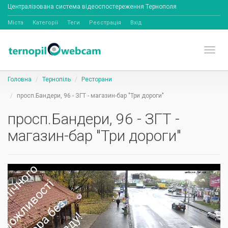
Централізована система відеоспостереження Тернополя
Міста
Категорії
Теги
Реєстрація
Вхід
Toggl
Головна
Тернопіль
Ресторани
просп.Бандери, 96 - ЗГТ - магазин-бар "Три дороги"
просп.Бандери, 96 - ЗГТ -
магазин-бар "Три дороги"