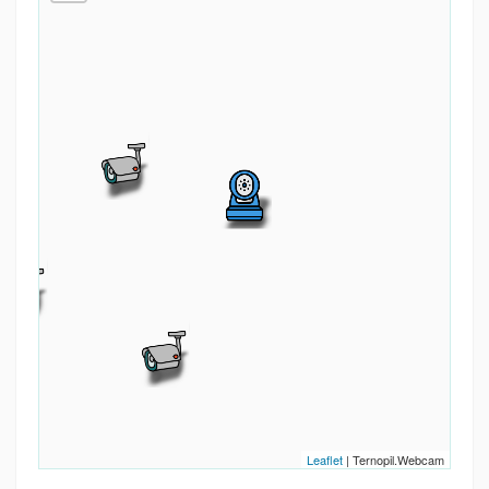
Leaflet
| Ternopil.Webcam