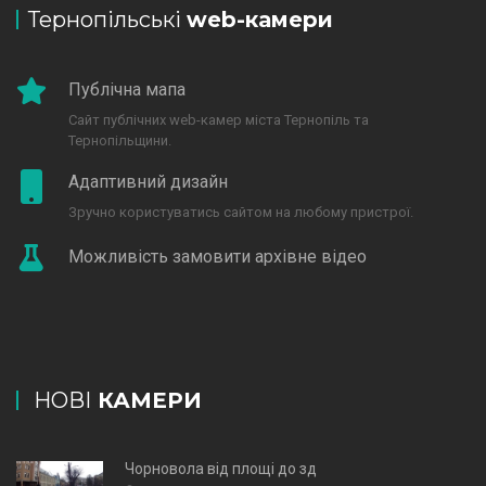
Тернопільські
web-камери
Публічна мапа
Сайт публічних web-камер міста Тернопіль та
Тернопільщини.
Адаптивний дизайн
Зручно користуватись сайтом на любому пристрої.
Можливість замовити архівне відео
НОВІ
КАМЕРИ
Чорновола від площі до зд