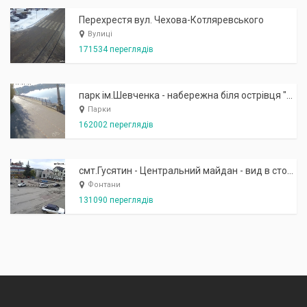
Перехрестя вул. Чехова-Котляревського
Вулиці
171534 переглядів
парк ім.Шевченка - набережна біля острівця "Закоханих"
Парки
162002 переглядів
смт.Гусятин - Центральний майдан - вид в сторону фонтану
Фонтани
131090 переглядів