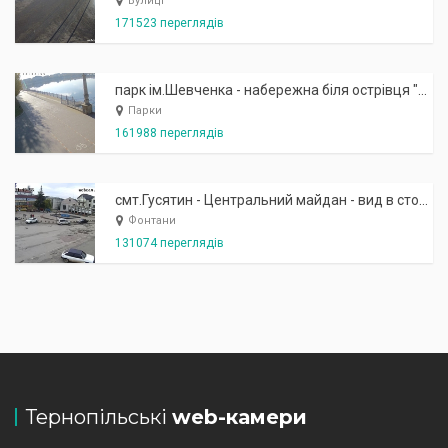
Вулиці
171523 переглядів
парк ім.Шевченка - набережна біля острівця "Закоханих"
Парки
161988 переглядів
смт.Гусятин - Центральний майдан - вид в сторону фонтану
Фонтани
131074 переглядів
Тернопільські
web-камери