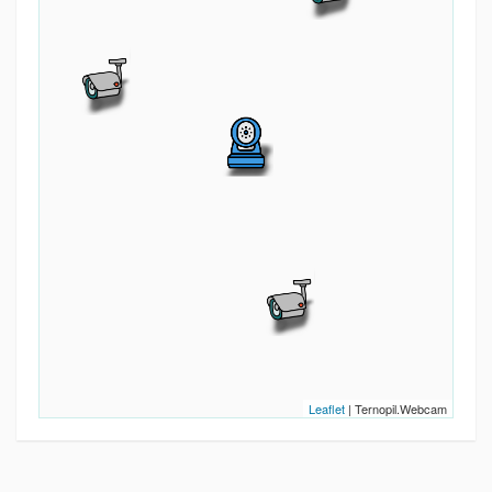
Leaflet
| Ternopil.Webcam