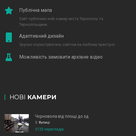
Публічна мапа
Сайт публічних web-камер міста Тернопіль та
Тернопільщини.
Адаптивний дизайн
Зручно користуватись сайтом на любому пристрої.
Можливість замовити архівне відео
НОВІ
КАМЕРИ
Чорновола від площі до зд
Вулиці
3725 переглядів