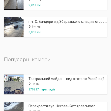
0,063 км.
п-т. С. Бандери від Збаразького кільця в сторону літака
Вулиці
0,068 км.
Популярні камери
Театральний майдан - вид з готелю Україна (бульв.Шевченка, 23)
Площі
370287 переглядів
Перехрестя вул. Чехова-Котляревського