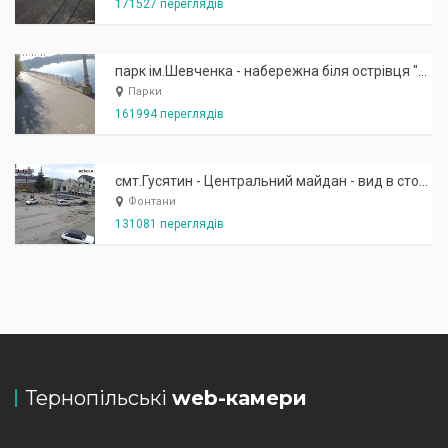
171527 переглядів
парк ім.Шевченка - набережна біля острівця "Закоханих"
Парки
161994 переглядів
смт.Гусятин - Центральний майдан - вид в сторону фонтану
Фонтани
131081 переглядів
Тернопільські
web-камери