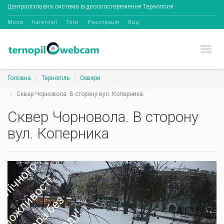
Централізована система відеоспостереження Тернополя
Міста
Категорії
Теги
Реєстрація
Вхід
Toggl
Головна
Тернопіль
Сквери
Сквер Чорновола. В сторону вул. Коперника
Сквер Чорновола. В сторону
вул. Коперника