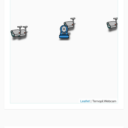
Leaflet
| Ternopil.Webcam