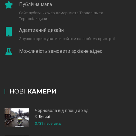
Публічна мапа
Сайт публічних web-камер міста Тернопіль та
Тернопільщини.
Адаптивний дизайн
Зручно користуватись сайтом на любому пристрої.
Можливість замовити архівне відео
НОВІ
КАМЕРИ
Чорновола від площі до зд
Вулиці
3731 перегляд