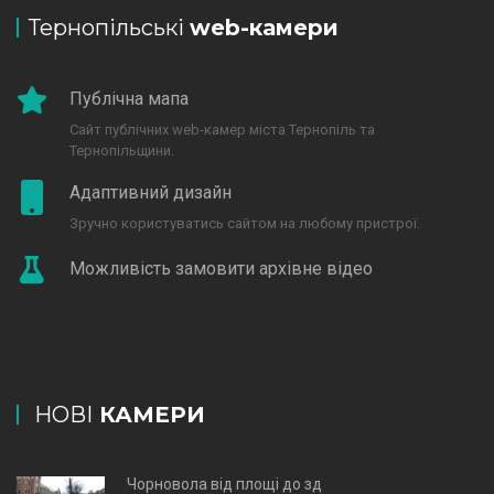
Тернопільські
web-камери
Публічна мапа
Сайт публічних web-камер міста Тернопіль та
Тернопільщини.
Адаптивний дизайн
Зручно користуватись сайтом на любому пристрої.
Можливість замовити архівне відео
НОВІ
КАМЕРИ
Чорновола від площі до зд