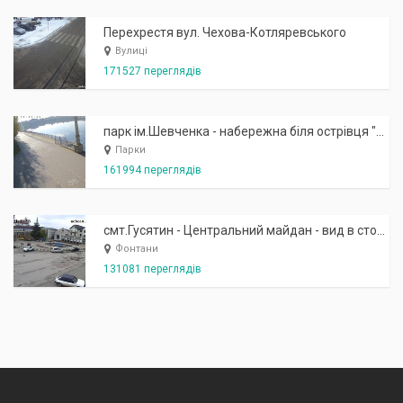
Перехрестя вул. Чехова-Котляревського
Вулиці
171527 переглядів
парк ім.Шевченка - набережна біля острівця "Закоханих"
Парки
161994 переглядів
смт.Гусятин - Центральний майдан - вид в сторону фонтану
Фонтани
131081 переглядів