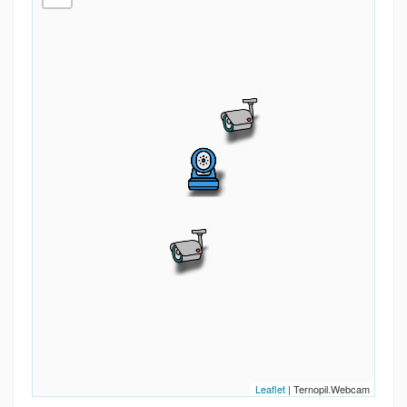
Leaflet
| Ternopil.Webcam