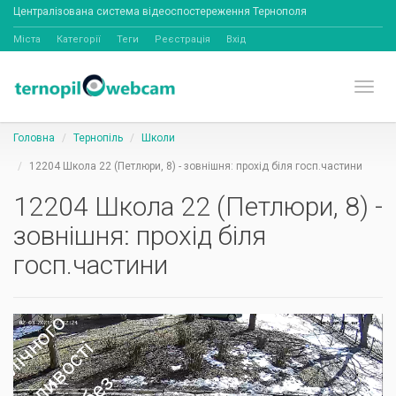
Централізована система відеоспостереження Тернополя
Міста
Категорії
Теги
Реєстрація
Вхід
Toggl
Головна
Тернопіль
Школи
12204 Школа 22 (Петлюри, 8) - зовнішня: прохід біля госп.частини
12204 Школа 22 (Петлюри, 8) -
зовнішня: прохід біля
госп.частини