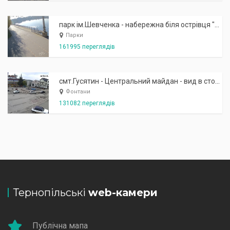
парк ім.Шевченка - набережна біля острівця "Закоханих"
Парки
161995 переглядів
смт.Гусятин - Центральний майдан - вид в сторону фонтану
Фонтани
131082 переглядів
Тернопільські
web-камери
Публічна мапа