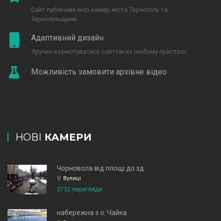
Сайт публічних web-камер міста Тернопіль та
Тернопільщини.
Адаптивний дизайн
Зручно користуватись сайтом на любому пристрої.
Можливість замовити архівне відео
НОВІ
КАМЕРИ
Чорновола від площі до зд
Вулиці
3732 перегляди
набережна з о. Чайка