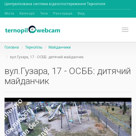
Централізована система відеоспостереження Тернополя
Міста
Категорії
Теги
Реєстрація
Вхід
Toggl
Головна
Тернопіль
Майданчики
вул.Гузара, 17 - ОСББ: дитячий майданчик
вул.Гузара, 17 - ОСББ: дитячий
майданчик