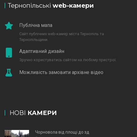
Тернопільські
web-камери
Публічна мапа
Сайт публічних web-камер міста Тернопіль та
Тернопільщини.
Адаптивний дизайн
Зручно користуватись сайтом на любому пристрої.
Можливість замовити архівне відео
НОВІ
КАМЕРИ
Чорновола від площі до зд