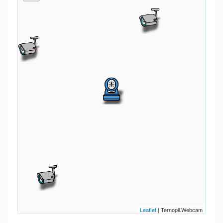
Leaflet
| Ternopil.Webcam