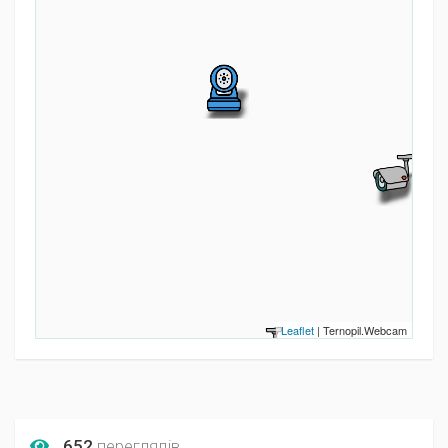
Leaflet
| Ternopil.Webcam
652
переглядів