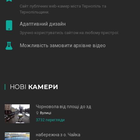
Сайт публічних web-камер міста Тернопіль та
Тернопільщини.
Адаптивний дизайн
Зручно користуватись сайтом на любому пристрої.
Можливість замовити архівне відео
НОВІ
КАМЕРИ
Чорновола від площі до зд
Вулиці
3732 перегляди
набережна з о. Чайка