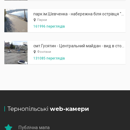
парк ім.Шевченка - набережна біля острівця "Закоханих"
Парки
161996 переглядів
смт.Гусятин - Центральний майдан - вид в сторону фонтану
Фонтани
131085 переглядів
Тернопільські
web-камери
Публічна мапа