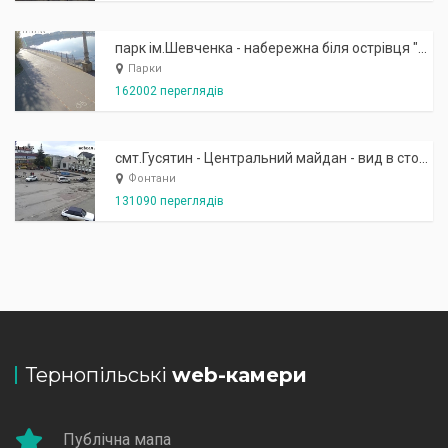
парк ім.Шевченка - набережна біля острівця "Закоханих"
Парки
162002 переглядів
смт.Гусятин - Центральний майдан - вид в сторону фонтану
Фонтани
131090 переглядів
Тернопільські
web-камери
Публічна мапа