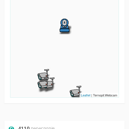
Leaflet
| Ternopil.Webcam
4110
переглядів