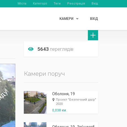
Міста
Категорії
Теги
Реєстрація
Вхід
КАМЕРИ
ВХІД
5643
переглядів
Камери поруч
Оболоня, 19
Проект "Безпечний двір"
2020
0,038 км.