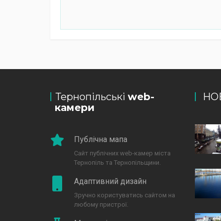
Тернопільські
web-
НО
камери
Публічна мапа
Сайт публічних web-камер міста
Тернопіль та Тернопільщини.
Адаптивний дизайн
Зручно користуватись сайтом на
любому пристрої.