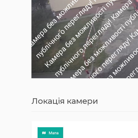
Локація камери
Мапа