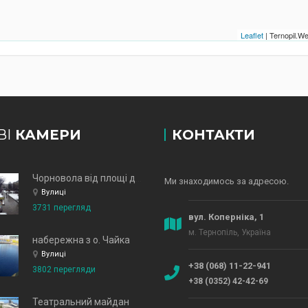
Leaflet
| Ternopil.
ВІ
КАМЕРИ
КОНТАКТИ
Чорновола від площі до зд
Ми знаходимось за адресою.
Вулиці
3731 перегляд
вул. Коперніка, 1
м. Тернопіль, Україна
набережна з о. Чайка
Вулиці
+38 (068) 11-22-941
3802 перегляди
+38 (0352) 42-42-69
Театральний майдан