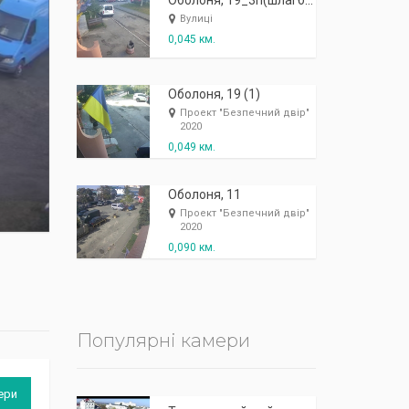
К
п
ж
і
ж
і
р
!
Оболоня, 19_3п(шлагбаум)
Вулиці
0,045 км.
Оболоня, 19 (1)
Проект "Безпечний двір"
2020
0,049 км.
Оболоня, 11
Проект "Безпечний двір"
2020
0,090 км.
Популярні камери
ери