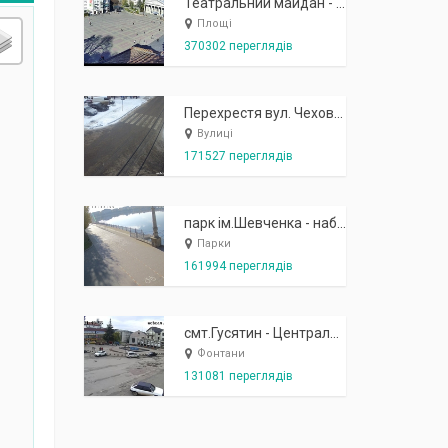
Театральний майдан - вид з готелю Україна (бульв.Шевченка, 23)
Площі
370302 переглядів
Перехрестя вул. Чехова-Котляревського
Вулиці
171527 переглядів
парк ім.Шевченка - набережна біля острівця "Закоханих"
Парки
161994 переглядів
смт.Гусятин - Центральний майдан - вид в сторону фонтану
Фонтани
131081 переглядів