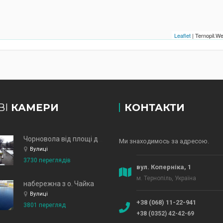
Leaflet
| Ternopil.
ВІ
КАМЕРИ
КОНТАКТИ
Чорновола від площі до зд
Ми знаходимось за адресою.
Вулиці
3730 переглядів
вул. Коперніка, 1
м. Тернопіль, Україна
набережна з о. Чайка
Вулиці
+38 (068) 11-22-941
3801 перегляд
+38 (0352) 42-42-69