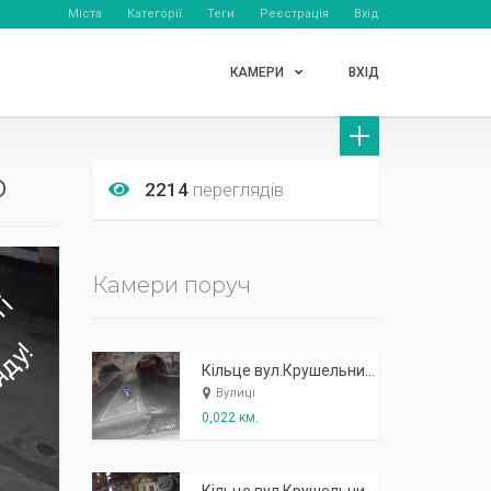
Міста
Категорії
Теги
Реєстрація
Вхід
КАМЕРИ
ВХІД
о
2214
переглядів
Камери поруч
Кільце вул.Крушельницької - в сторону залізничного мосту
Вулиці
0,022 км.