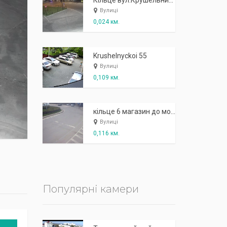
К
п
ж
і
ж
і
р
!
Кільце вул.Крушельницької - в сторону озера
Вулиці
0,024 км.
Krushelnyckoi 55
Вулиці
0,109 км.
кільце 6 магазин до моста
Вулиці
0,116 км.
Популярні камери