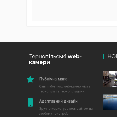
Тернопільські
web-
НО
камери
Публічна мапа
Сайт публічних web-камер міста
Тернопіль та Тернопільщини.
Адаптивний дизайн
Зручно користуватись сайтом на
любому пристрої.