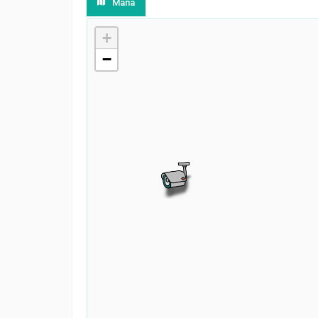
Мапа
+
−