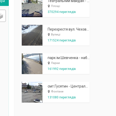
Театральний майдан - вид з готелю Україна (бульв.Шевченка, 23)
ери
Площі
370294 переглядів
Перехрестя вул. Чехова-Котляревського
Вулиці
171524 переглядів
парк ім.Шевченка - набережна біля острівця "Закоханих"
Парки
161992 переглядів
смт.Гусятин - Центральний майдан - вид в сторону фонтану
Фонтани
131080 переглядів