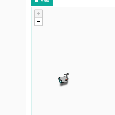
Мапа
+
−