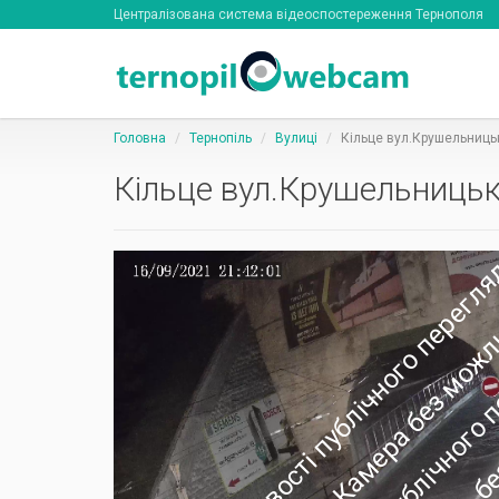
Централізована система відеоспостереження Тернополя
Головна
Тернопіль
Вулиці
Кільце вул.Крушельницьк
Кільце вул.Крушельницько