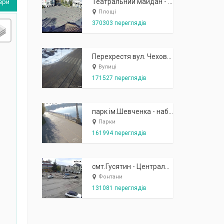
Театральний майдан - вид з готелю Україна (бульв.Шевченка, 23)
ери
Площі
370303 переглядів
Перехрестя вул. Чехова-Котляревського
Вулиці
171527 переглядів
парк ім.Шевченка - набережна біля острівця "Закоханих"
Парки
161994 переглядів
смт.Гусятин - Центральний майдан - вид в сторону фонтану
Фонтани
131081 переглядів