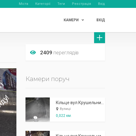
Міста
Категорії
Теги
Реєстрація
Вхід
КАМЕРИ
ВХІД
2409
переглядів
Камери поруч
Кільце вул.Крушельницької - в сторону вул. Хмельницького
Вулиці
0,022 км.