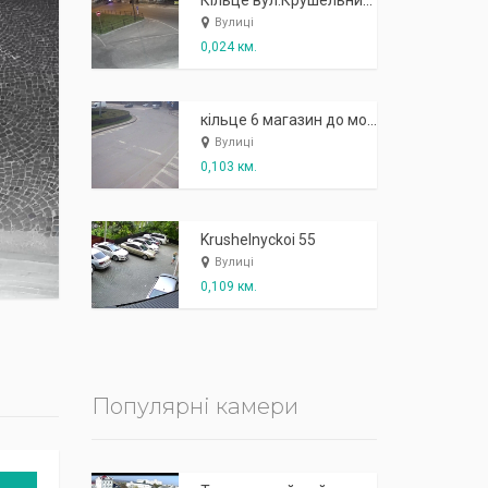
К
п
ж
і
ж
і
р
!
Кільце вул.Крушельницької - в сторону озера
Вулиці
0,024 км.
кільце 6 магазин до моста
Вулиці
0,103 км.
Krushelnyckoi 55
Вулиці
0,109 км.
Популярні камери