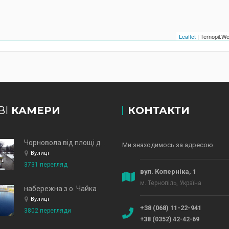
Leaflet
| Ternopil.
ВІ
КАМЕРИ
КОНТАКТИ
Чорновола від площі до зд
Ми знаходимось за адресою.
Вулиці
3731 перегляд
вул. Коперніка, 1
м. Тернопіль, Україна
набережна з о. Чайка
Вулиці
+38 (068) 11-22-941
3802 перегляди
+38 (0352) 42-42-69