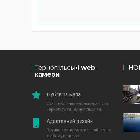
Тернопільські
web-
НО
камери
Публічна мапа
Сайт публічних web-камер міста
Тернопіль та Тернопільщини.
Адаптивний дизайн
Зручно користуватись сайтом на
любому пристрої.