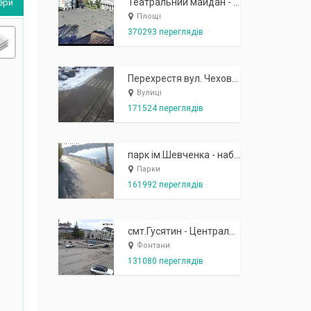
Театральний майдан - вид з готелю Україна (бульв.Шевченка, 23)
ери
Площі
370293 переглядів
Перехрестя вул. Чехова-Котляревського
Вулиці
171524 переглядів
парк ім.Шевченка - набережна біля острівця "Закоханих"
Парки
161992 переглядів
смт.Гусятин - Центральний майдан - вид в сторону фонтану
Фонтани
131080 переглядів