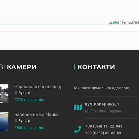
Leaflet
| Ternopil.
ВІ
КАМЕРИ
КОНТАКТИ
Чорновола від площі до зд
Ми знаходимось за адресою.
Вулиці
3728 переглядів
вул. Коперніка, 1
м. Тернопіль, Україна
набережна з о. Чайка
Вулиці
+38 (068) 11-22-941
3800 переглядів
+38 (0352) 42-42-69