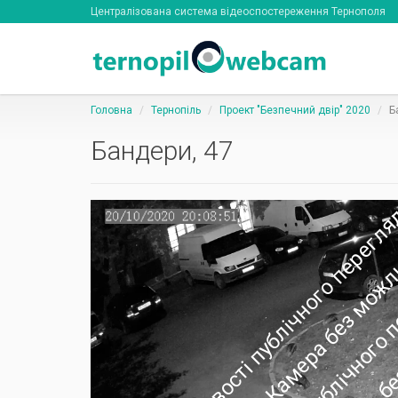
Централізована система відеоспостереження Тернополя
Головна
Тернопіль
Проект "Безпечний двір" 2020
Б
Бандери, 47