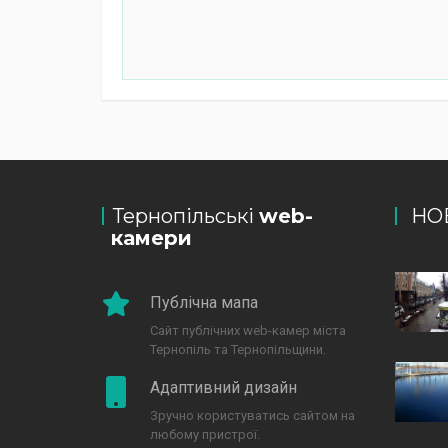
Тернопільські
web-
НО
камери
Публічна мапа
Сайт публічних web-камер міста
Тернопіль та Тернопільщини.
Адаптивний дизайн
Зручно користуватись сайтом на
любому пристрої.