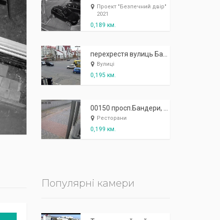
К
п
ж
і
ж
і
р
!
Проект "Безпечний двір"
2021
0,189 км.
перехрестя вулиць Бандери-Коновальця-Слівенська - "Обнова"
Вулиці
0,195 км.
00150 просп.Бандери, 63 - Ресторан "Проспект"
Ресторани
0,199 км.
Популярні камери