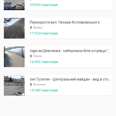
370293 переглядів
Перехрестя вул. Чехова-Котляревського
Вулиці
171524 переглядів
парк ім.Шевченка - набережна біля острівця "Закоханих"
Парки
161992 переглядів
смт.Гусятин - Центральний майдан - вид в сторону фонтану
Фонтани
131080 переглядів