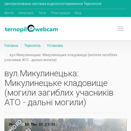
Централізована система відеоспостереження Тернополя
Міста
Категорії
Теги
Реєстрація
Вхід
Toggl
Головна
Тернопіль
Установи
вул.Микулинецька: Микулинецьке кладовище (могили загиблих
учасників АТО - дальні могили)
вул.Микулинецька:
Микулинецьке кладовище
(могили загиблих учасників
АТО - дальні могили)