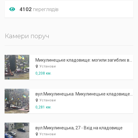
4102
переглядів
Камери поруч
Микулинецьке кладовище: могили загиблих воїнів АТО
Установи
0,208 км.
вул.Микулинецька: Микулинецьке кладовище (могили загиблих учасників АТО - дальні могили)
Установи
0,281 км.
вул.Микулинецька, 27 - Вхід на кладовище
Установи