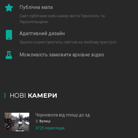
Публічна мапа
Сайт публічних web-камер міста Тернопіль та
Тернопільщини.
Адаптивний дизайн
Зручно користуватись сайтом на любому пристрої.
Можливість замовити архівне відео
НОВІ
КАМЕРИ
Чорновола від площі до зд
Вулиці
3725 переглядів