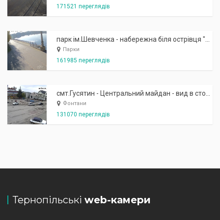
171521 переглядів
парк ім.Шевченка - набережна біля острівця "Закоханих"
Парки
161985 переглядів
смт.Гусятин - Центральний майдан - вид в сторону фонтану
Фонтани
131070 переглядів
Тернопільські
web-камери