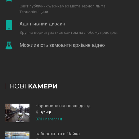
Сайт публічних web-камер міста Тернопіль та
Тернопільщини.
Адаптивний дизайн
Зручно користуватись сайтом на любому пристрої.
Можливість замовити архівне відео
НОВІ
КАМЕРИ
Чорновола від площі до зд
Вулиці
3731 перегляд
набережна з о. Чайка