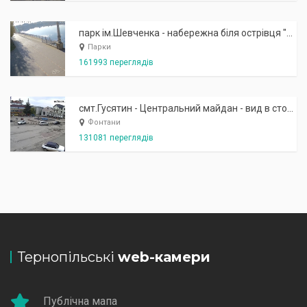
парк ім.Шевченка - набережна біля острівця "Закоханих"
Парки
161993 переглядів
смт.Гусятин - Центральний майдан - вид в сторону фонтану
Фонтани
131081 переглядів
Тернопільські
web-камери
Публічна мапа