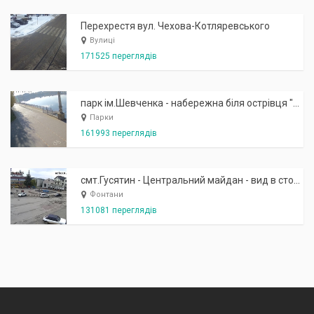
Перехрестя вул. Чехова-Котляревського
Вулиці
171525 переглядів
парк ім.Шевченка - набережна біля острівця "Закоханих"
Парки
161993 переглядів
смт.Гусятин - Центральний майдан - вид в сторону фонтану
Фонтани
131081 переглядів