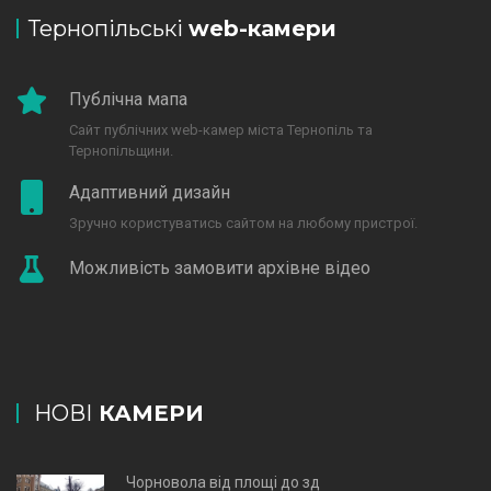
Тернопільські
web-камери
Публічна мапа
Сайт публічних web-камер міста Тернопіль та
Тернопільщини.
Адаптивний дизайн
Зручно користуватись сайтом на любому пристрої.
Можливість замовити архівне відео
НОВІ
КАМЕРИ
Чорновола від площі до зд