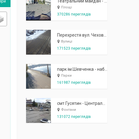
Театральний майдан - вид з готелю Україна (бульв.Шевченка, 23)
ери
Площі
370286 переглядів
Перехрестя вул. Чехова-Котляревського
Вулиці
171523 переглядів
парк ім.Шевченка - набережна біля острівця "Закоханих"
Парки
161987 переглядів
смт.Гусятин - Центральний майдан - вид в сторону фонтану
Фонтани
131072 переглядів