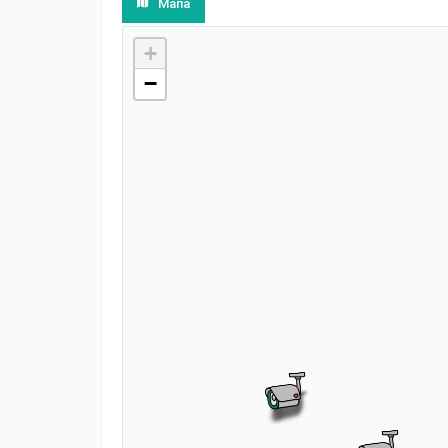
Мапа
+
−