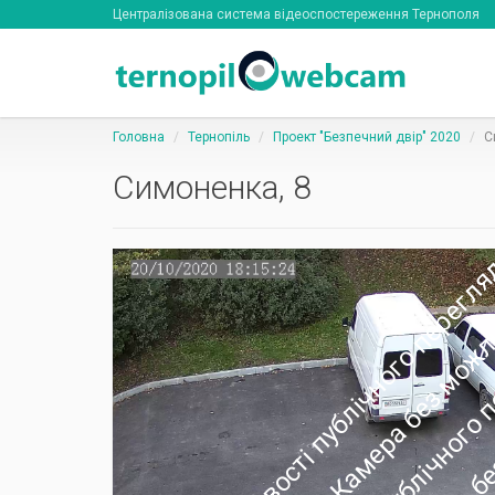
Централізована система відеоспостереження Тернополя
Головна
Тернопіль
Проект "Безпечний двір" 2020
С
Симоненка, 8