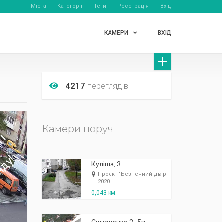
Міста
Категорії
Теги
Реєстрація
Вхід
КАМЕРИ
ВХІД
4217
переглядів
Камери поруч
Куліша, 3
Проект "Безпечний двір"
2020
0,043 км.