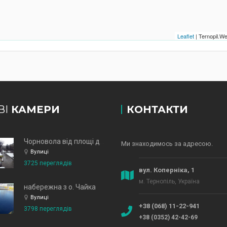
Leaflet
| Ternopil.
ВІ
КАМЕРИ
КОНТАКТИ
Чорновола від площі до зд
Ми знаходимось за адресою.
Вулиці
3725 переглядів
вул. Коперніка, 1
м. Тернопіль, Україна
набережна з о. Чайка
Вулиці
+38 (068) 11-22-941
3798 переглядів
+38 (0352) 42-42-69