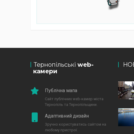
Тернопільські
web-
НО
камери
Публічна мапа
Сайт публічних web-камер міста
Тернопіль та Тернопільщини.
Адаптивний дизайн
Зручно користуватись сайтом на
любому пристрої.