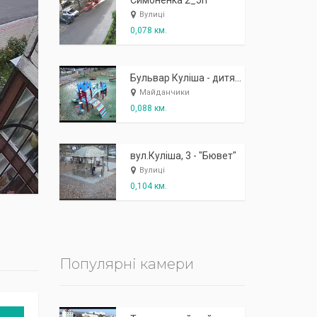
К
п
ж
і
ж
і
р
!
Симоненка 2_5п
Вулиці
0,078 км.
Бульвар Куліша - дитячий майданчик
Майданчики
0,088 км.
вул.Куліша, 3 - "Бювет"
Вулиці
0,104 км.
Популярні камери