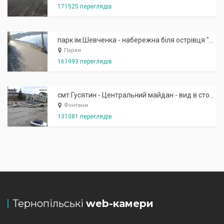
171525 переглядів
парк ім.Шевченка - набережна біля острівця "Закоханих"
Парки
161993 переглядів
смт.Гусятин - Центральний майдан - вид в сторону фонтану
Фонтани
131081 переглядів
Тернопільські
web-камери