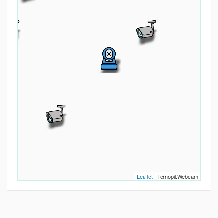
Leaflet
| Ternopil.Webcam