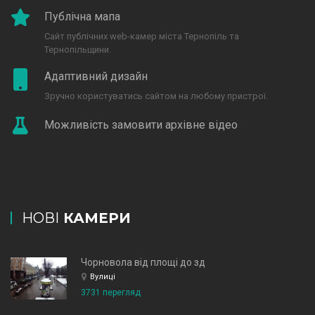
Публічна мапа
Сайт публічних web-камер міста Тернопіль та
Тернопільщини.
Адаптивний дизайн
Зручно користуватись сайтом на любому пристрої.
Можливість замовити архівне відео
НОВІ
КАМЕРИ
Чорновола від площі до зд
Вулиці
3731 перегляд