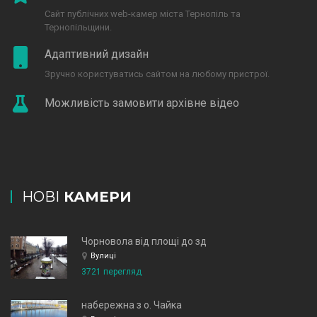
Сайт публічних web-камер міста Тернопіль та
Тернопільщини.
Адаптивний дизайн
Зручно користуватись сайтом на любому пристрої.
Можливість замовити архівне відео
НОВІ
КАМЕРИ
Чорновола від площі до зд
Вулиці
3721 перегляд
набережна з о. Чайка