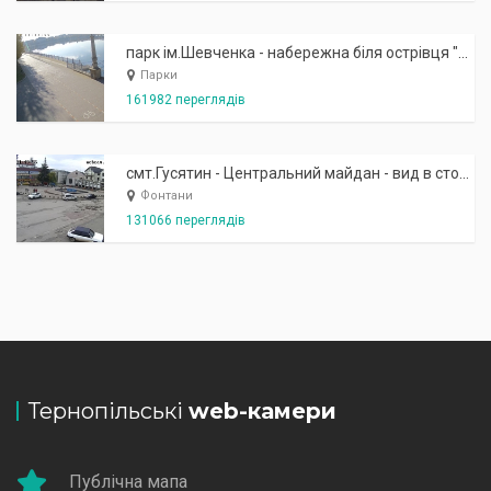
парк ім.Шевченка - набережна біля острівця "Закоханих"
Парки
161982 переглядів
смт.Гусятин - Центральний майдан - вид в сторону фонтану
Фонтани
131066 переглядів
Тернопільські
web-камери
Публічна мапа