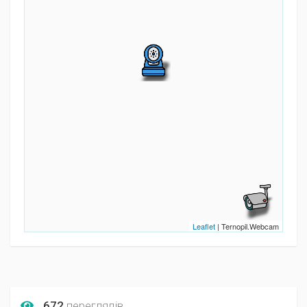
Leaflet
| Ternopil.Webcam
672
переглядів