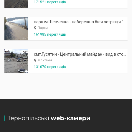
171521 переглядів
парк ім.Шевченка - набережна біля острівця "Закоханих"
Парки
161985 переглядів
смт.Гусятин - Центральний майдан - вид в сторону фонтану
Фонтани
131070 переглядів
Тернопільські
web-камери