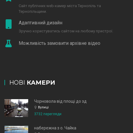
Сайт публічних web-камер міста Тернопіль та
Тернопільщини.
Адаптивний дизайн
Зручно користуватись сайтом на любому пристрої.
Можливість замовити архівне відео
НОВІ
КАМЕРИ
Чорновола від площі до зд
Вулиці
3732 перегляди
набережна з о. Чайка