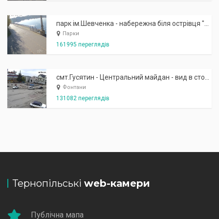
парк ім.Шевченка - набережна біля острівця "Закоханих"
Парки
161995 переглядів
смт.Гусятин - Центральний майдан - вид в сторону фонтану
Фонтани
131082 переглядів
Тернопільські
web-камери
Публічна мапа