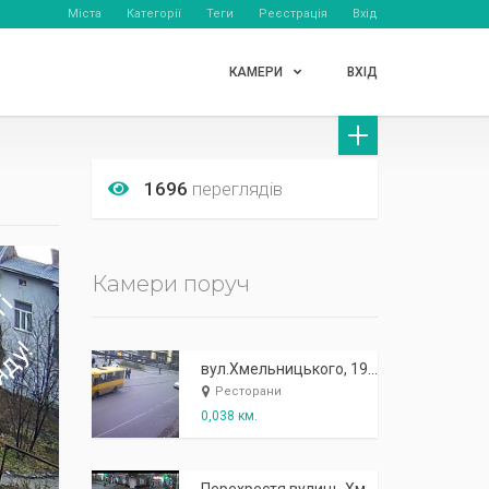
Міста
Категорії
Теги
Реєстрація
Вхід
КАМЕРИ
ВХІД
1696
переглядів
Камери поруч
вул.Хмельницького, 19 - бар "Сіті"
Ресторани
0,038 км.