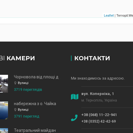
Leaflet
| Ternopil.
ВІ
КАМЕРИ
КОНТАКТИ
Чорновола від площі до зд
Ми знаходимось за адресою.
Вулиці
3719 переглядів
вул. Коперніка, 1
м. Тернопіль, Україна
набережна з о. Чайка
Вулиці
+38 (068) 11-22-941
3791 перегляд
+38 (0352) 42-42-69
Театральний майдан