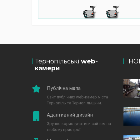
Тернопільські
web-
НО
камери
Публічна мапа
Сайт публічних web-камер міста
Тернопіль та Тернопільщини.
Адаптивний дизайн
Зручно користуватись сайтом на
любому пристрої.