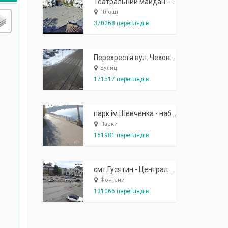
Театральний майдан - вид з готелю Україна (бульв.Шевченка, 23)
Площі
370268 переглядів
Перехрестя вул. Чехова-Котляревського
Вулиці
171517 переглядів
парк ім.Шевченка - набережна біля острівця "Закоханих"
Парки
161981 переглядів
смт.Гусятин - Центральний майдан - вид в сторону фонтану
Фонтани
131066 переглядів