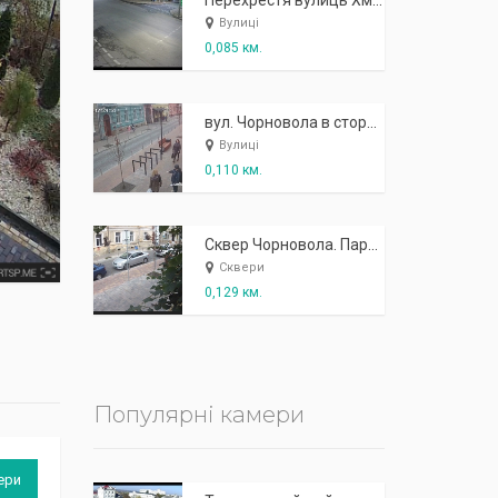
К
п
ж
і
ж
і
р
!
Перехрестя вулиць Хмельницького та Чорновола
Вулиці
0,085 км.
вул. Чорновола в сторону залізничного вокзалу
Вулиці
0,110 км.
Сквер Чорновола. Парковка
Сквери
0,129 км.
Популярні камери
ери