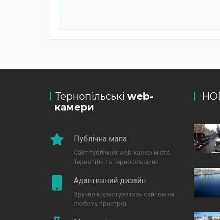
Тернопільські
web-
НО
камери
Публічна мапа
Сайт публічних web-камер міста
Тернопіль та Тернопільщини.
Адаптивний дизайн
Зручно користуватись сайтом на
любому пристрої.