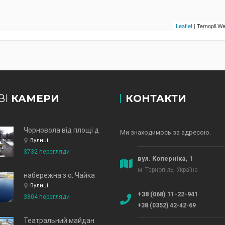
Leaflet
| Ternopil.
ВІ
КАМЕРИ
КОНТАКТИ
Чорновола від площі до зд
Ми знаходимось за адресою.
Вулиці
3732 перегляди
вул. Коперніка, 1
м. Тернопіль, Україна
набережна з о. Чайка
Вулиці
+38 (068) 11-22-941
3804 перегляди
+38 (0352) 42-42-69
Театральний майдан