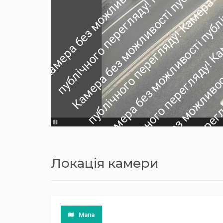
Локація камери
Мапа