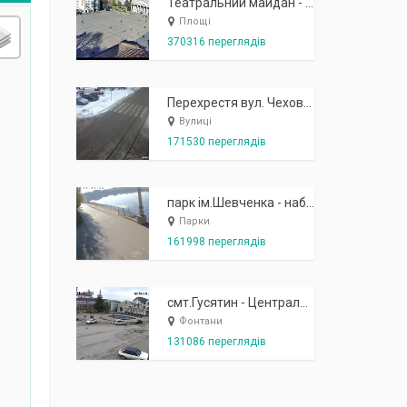
Театральний майдан - вид з готелю Україна (бульв.Шевченка, 23)
Площі
370316 переглядів
Перехрестя вул. Чехова-Котляревського
Вулиці
171530 переглядів
парк ім.Шевченка - набережна біля острівця "Закоханих"
Парки
161998 переглядів
смт.Гусятин - Центральний майдан - вид в сторону фонтану
Фонтани
131086 переглядів