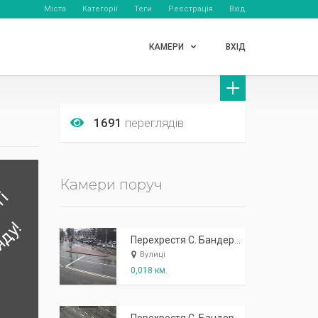
Міста
Категорії
Теги
Реєстрація
Вхід
КАМЕРИ
ВХІД
1691
переглядів
Камери поруч
Перехрестя С. Бандери Клінічна. В сторону Клінічної
Вулиці
0,018 км.