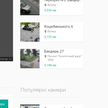
К
п
ж
і
ж
і
р
!
Перехрестя С. Бандери Клінічна. В сторону стадіону
Вулиці
0,036 км.
Коцюбинського, 6
Вулиці
0,155 км.
Бандери, 27
Проект "Безпечний двір"
2020
0,188 км.
Популярні камери
ери