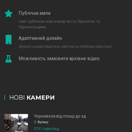
Публічна мапа
Сайт публічних web-камер міста Тернопіль та
Тернопільщини.
Адаптивний дизайн
Зручно користуватись сайтом на любому пристрої.
Можливість замовити архівне відео
НОВІ
КАМЕРИ
Чорновола від площі до зд
Вулиці
3731 перегляд