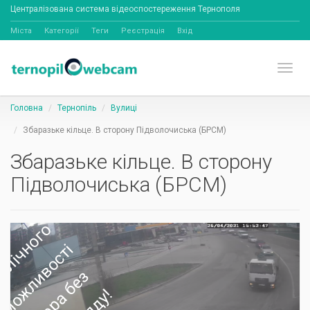
Централізована система відеоспостереження Тернополя
Міста
Категорії
Теги
Реєстрація
Вхід
Toggl
Головна
Тернопіль
Вулиці
Збаразьке кільце. В сторону Підволочиська (БРСМ)
Збаразьке кільце. В сторону
Підволочиська (БРСМ)