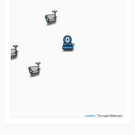
Leaflet
| Ternopil.Webcam