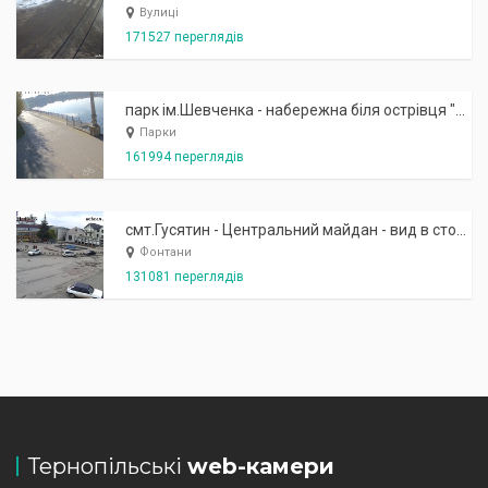
Вулиці
171527 переглядів
парк ім.Шевченка - набережна біля острівця "Закоханих"
Парки
161994 переглядів
смт.Гусятин - Центральний майдан - вид в сторону фонтану
Фонтани
131081 переглядів
Тернопільські
web-камери