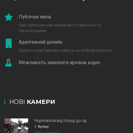
Публічна мапа
Сайт публічних web-камер міста Тернопіль та
Тернопільщини.
Адаптивний дизайн
Зручно користуватись сайтом на любому пристрої.
Можливість замовити архівне відео
НОВІ
КАМЕРИ
Чорновола від площі до зд
Вулиці