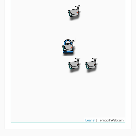
Leaflet
| Ternopil.Webcam