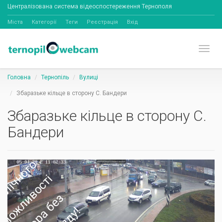
Централізована система відеоспостереження Тернополя
Міста
Категорії
Теги
Реєстрація
Вхід
Toggl
Головна
Тернопіль
Вулиці
Збаразьке кільце в сторону С. Бандери
Збаразьке кільце в сторону С.
Бандери