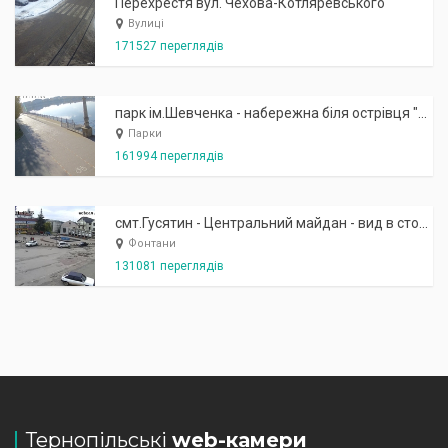
Перехрестя вул. Чехова-Котляревського
Вулиці
171527 переглядів
парк ім.Шевченка - набережна біля острівця "Закоханих"
Парки
161994 переглядів
смт.Гусятин - Центральний майдан - вид в сторону фонтану
Фонтани
131081 переглядів
Тернопільські
web-камери