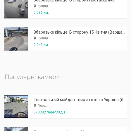
Збаразьке кільце. В сторону Протасевича
Вулиці
0,036 км.
Збаразьке кільце. В сторону 15 Квітня (Варшавський міст)
Вулиці
0,045 км.
Популярні камери
Театральний майдан - вид з готелю Україна (бульв.Шевченка, 23)
Площі
370302 переглядів