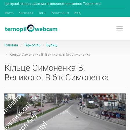
Централізована система відеоспостереження Тернополя
Міста
Категорії
Теги
Реєстрація
Вхід
Toggl
Головна
Тернопіль
Вулиці
Кільце Симоненка В. Великого. В бік Симоненка
Кільце Симоненка В.
Великого. В бік Симоненка