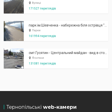
Вулиці
171527 переглядів
парк ім.Шевченка - набережна біля острівця "Закоханих"
Парки
161994 переглядів
смт.Гусятин - Центральний майдан - вид в сторону фонтану
Фонтани
131081 переглядів
Тернопільські
web-камери