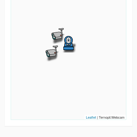
Leaflet
| Ternopil.Webcam