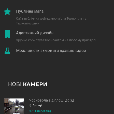
Публічна мапа
Сайт публічних web-камер міста Тернопіль та
Тернопільщини.
Адаптивний дизайн
Зручно користуватись сайтом на любому пристрої.
Можливість замовити архівне відео
НОВІ
КАМЕРИ
Чорновола від площі до зд
Вулиці
3731 перегляд