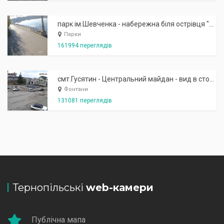
парк ім.Шевченка - набережна біля острівця "Закоханих"
Парки
161994 переглядів
смт.Гусятин - Центральний майдан - вид в сторону фонтану
Фонтани
131081 переглядів
Тернопільські
web-камери
Публічна мапа