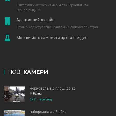
Сайт публічних web-камер міста Тернопіль та
Тернопільщини.
Адаптивний дизайн
Зручно користуватись сайтом на любому пристрої.
Можливість замовити архівне відео
НОВІ
КАМЕРИ
Чорновола від площі до зд
Вулиці
3731 перегляд
набережна з о. Чайка