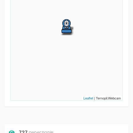
Leaflet
| Ternopil.Webcam
727
переглядів