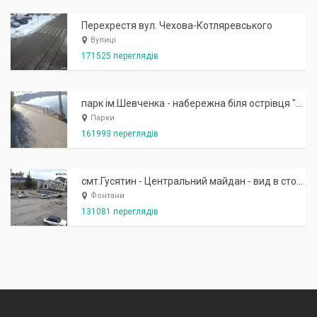
Перехрестя вул. Чехова-Котляревського
Вулиці
171525 переглядів
парк ім.Шевченка - набережна біля острівця "Закоханих"
Парки
161993 переглядів
смт.Гусятин - Центральний майдан - вид в сторону фонтану
Фонтани
131081 переглядів