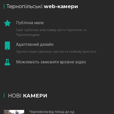
Тернопільські
web-камери
Публічна мапа
Сайт публічних web-камер міста Тернопіль та
Тернопільщини.
Адаптивний дизайн
Зручно користуватись сайтом на любому пристрої.
Можливість замовити архівне відео
НОВІ
КАМЕРИ
Чорновола від площі до зд