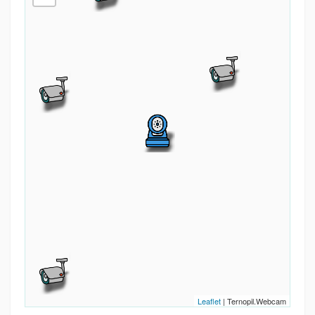
Leaflet
| Ternopil.Webcam