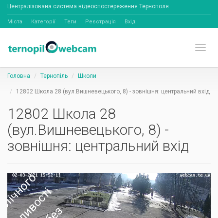
Централізована система відеоспостереження Тернополя
Міста
Категорії
Теги
Реєстрація
Вхід
Toggl
Головна
Тернопіль
Школи
12802 Школа 28 (вул.Вишневецького, 8) - зовнішня: центральний вхід
12802 Школа 28
(вул.Вишневецького, 8) -
зовнішня: центральний вхід