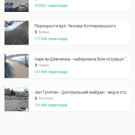
370321 переглядів
Перехрестя вул. Чехова-Котляревського
Вулиці
171530 переглядів
парк ім.Шевченка - набережна біля острівця "Закоханих"
Парки
161998 переглядів
смт.Гусятин - Центральний майдан - вид в сторону фонтану
Фонтани
131086 переглядів