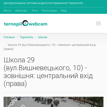
Централізована система відеоспостереження Тернополя
Міста
Категорії
Теги
Реєстрація
Вхід
Toggl
Головна
Тернопіль
Школи
Школа 29 (вул.Вишневецького, 10) - зовнішня: центральний вхід
(права)
Школа 29
(вул.Вишневецького, 10) -
зовнішня: центральний вхід
(права)