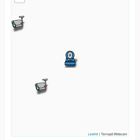
Leaflet
| Ternopil.Webcam