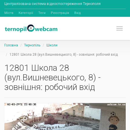
Централізована система відеоспостереження Тернополя
Міста
Категорії
Теги
Реєстрація
Вхід
Toggl
Головна
Тернопіль
Школи
12801 Школа 28 (вул.Вишневецького, 8) - зовнішня: робочий вхід
12801 Школа 28
(вул.Вишневецького, 8) -
зовнішня: робочий вхід