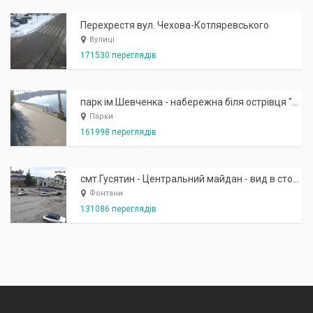
Перехрестя вул. Чехова-Котляревського
Вулиці
171530 переглядів
парк ім.Шевченка - набережна біля острівця "Закоханих"
Парки
161998 переглядів
смт.Гусятин - Центральний майдан - вид в сторону фонтану
Фонтани
131086 переглядів