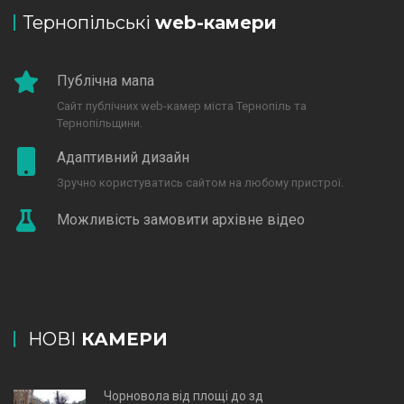
Тернопільські
web-камери
Публічна мапа
Сайт публічних web-камер міста Тернопіль та
Тернопільщини.
Адаптивний дизайн
Зручно користуватись сайтом на любому пристрої.
Можливість замовити архівне відео
НОВІ
КАМЕРИ
Чорновола від площі до зд