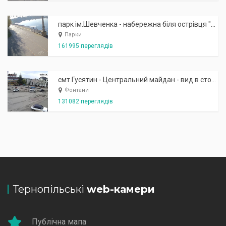
парк ім.Шевченка - набережна біля острівця "Закоханих"
Парки
161995 переглядів
смт.Гусятин - Центральний майдан - вид в сторону фонтану
Фонтани
131082 переглядів
Тернопільські
web-камери
Публічна мапа