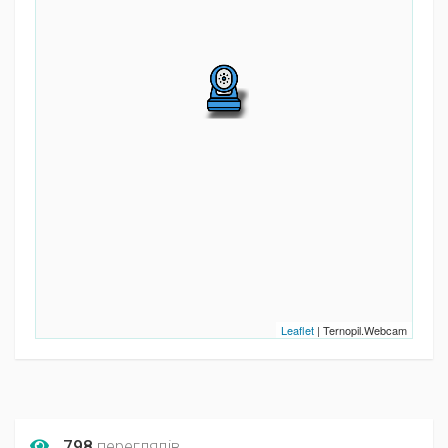
Leaflet
| Ternopil.Webcam
798
переглядів