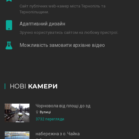
Сайт публічних web-камер міста Тернопіль та
Тернопільщини.
Адаптивний дизайн
Зручно користуватись сайтом на любому пристрої.
Можливість замовити архівне відео
НОВІ
КАМЕРИ
Чорновола від площі до зд
Вулиці
3732 перегляди
набережна з о. Чайка