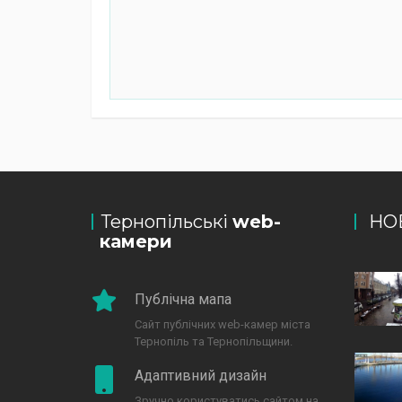
Тернопільські
web-
НО
камери
Публічна мапа
Сайт публічних web-камер міста
Тернопіль та Тернопільщини.
Адаптивний дизайн
Зручно користуватись сайтом на