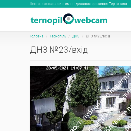
Централізована система відеоспостереження Тернополя
Головна
Тернопіль
ДНЗ
ДНЗ №23/вхід
ДНЗ №23/вхід