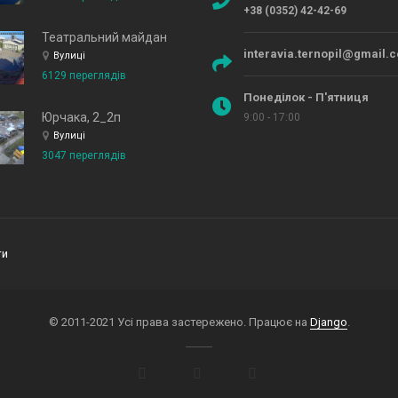
+38 (0352) 42-42-69
Театральний майдан
interavia.ternopil@gmail.
Вулиці
6129 переглядів
Понеділок - П'ятниця
Юрчака, 2_2п
9:00 - 17:00
Вулиці
3047 переглядів
ти
© 2011-2021 Усі права застережено. Працює на
Django
.