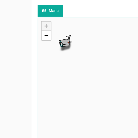
Мапа
+
−