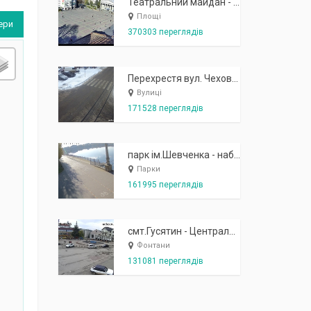
Театральний майдан - вид з готелю Україна (бульв.Шевченка, 23)
Площі
ери
370303 переглядів
Перехрестя вул. Чехова-Котляревського
Вулиці
171528 переглядів
парк ім.Шевченка - набережна біля острівця "Закоханих"
Парки
161995 переглядів
смт.Гусятин - Центральний майдан - вид в сторону фонтану
Фонтани
131081 переглядів