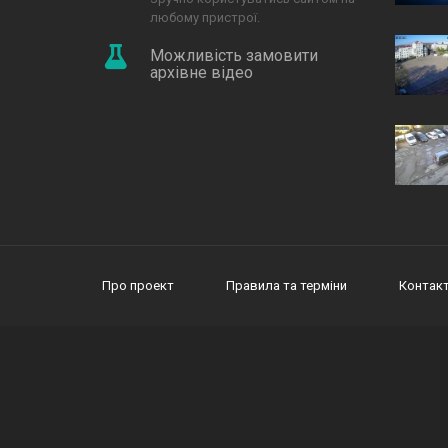
любому пристрої.
Можливість замовити
архівне відео
Про проект
Правила та терміни
Контак