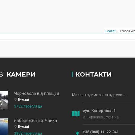
Leaflet
| Ternopil.
ВІ
КАМЕРИ
КОНТАКТИ
Чорновола від площі до зд
Ми знаходимось за адресою.
Вулиці
3732 перегляди
вул. Коперніка, 1
м. Тернопіль, Україна
набережна з о. Чайка
Вулиці
+38 (068) 11-22-941
3802 перегляди