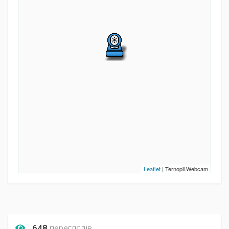
Leaflet
| Ternopil.Webcam
648
переглядів