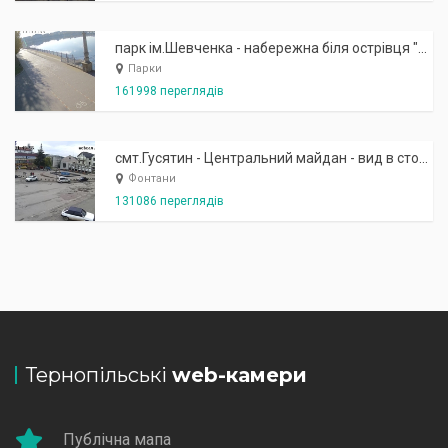
парк ім.Шевченка - набережна біля острівця "Закоханих"
Парки
161998 переглядів
смт.Гусятин - Центральний майдан - вид в сторону фонтану
Фонтани
131086 переглядів
Тернопільські
web-камери
Публічна мапа