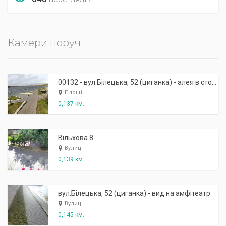
Камери поруч
00132 - вул.Білецька, 52 (циганка) - алея в сторону скейтпарку
Площі
0,137 км.
Вільхова 8
Вулиці
0,139 км.
вул.Білецька, 52 (циганка) - вид на амфітеатр
Вулиці
0,145 км.