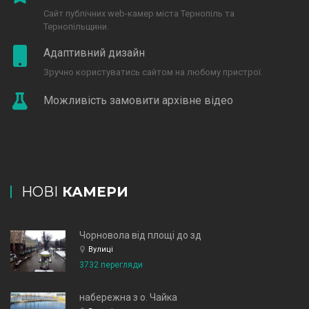
Сайт публічних web-камер міста Тернопіль та
Тернопільщини.
Адаптивний дизайн
Зручно користуватись сайтом на любому пристрої.
Можливість замовити архівне відео
НОВІ
КАМЕРИ
Чорновола від площі до зд
Вулиці
3732 перегляди
набережна з о. Чайка