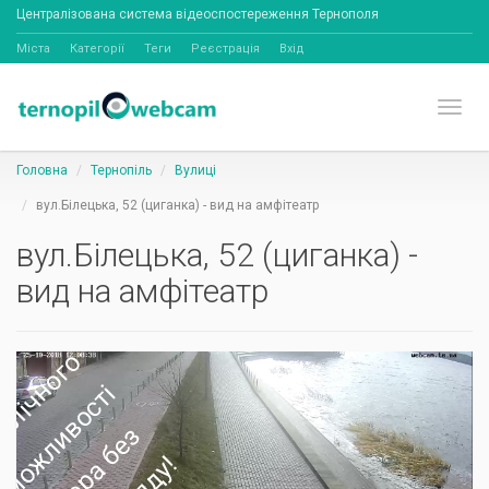
Централізована система відеоспостереження Тернополя
Міста
Категорії
Теги
Реєстрація
Вхід
Toggl
Головна
Тернопіль
Вулиці
вул.Білецька, 52 (циганка) - вид на амфітеатр
вул.Білецька, 52 (циганка) -
вид на амфітеатр