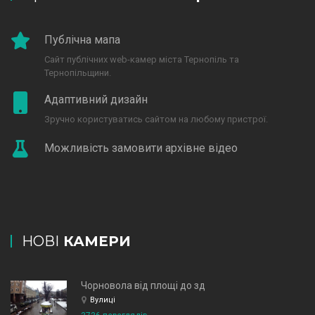
Публічна мапа
Сайт публічних web-камер міста Тернопіль та
Тернопільщини.
Адаптивний дизайн
Зручно користуватись сайтом на любому пристрої.
Можливість замовити архівне відео
НОВІ
КАМЕРИ
Чорновола від площі до зд
Вулиці