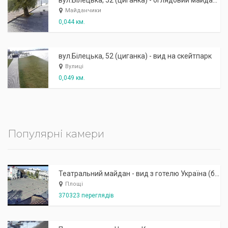
вул.Білецька, 52 (циганка) - оглядовий майданчик
Майданчики
0,044 км.
вул.Білецька, 52 (циганка) - вид на скейтпарк
Вулиці
0,049 км.
Популярні камери
Театральний майдан - вид з готелю Україна (бульв.Шевченка, 23)
Площі
370323 переглядів