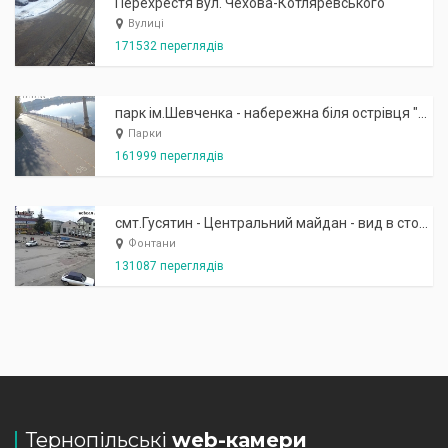
Перехрестя вул. Чехова-Котляревського
Вулиці
171532 переглядів
парк ім.Шевченка - набережна біля острівця "Закоханих"
Парки
161999 переглядів
смт.Гусятин - Центральний майдан - вид в сторону фонтану
Фонтани
131087 переглядів
Тернопільські
web-камери