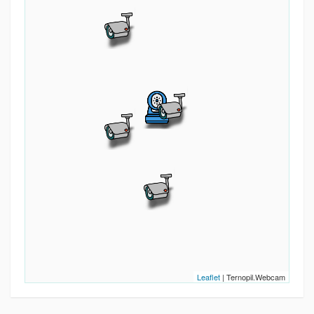
Leaflet
| Ternopil.Webcam