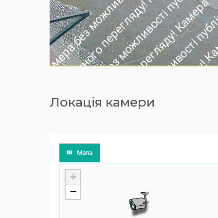
Локація камери
Мапа
+
−