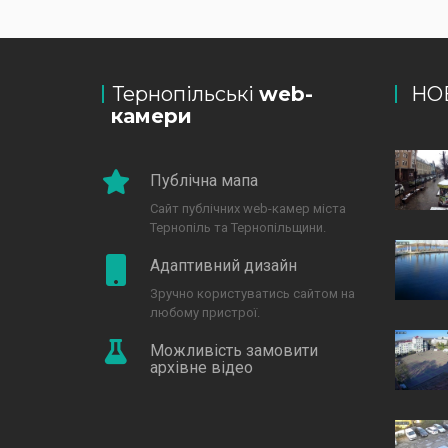
Тернопільські
web-
НО
камери
Публічна мапа
Сайт публічних web-камер міста
Тернопіль та Тернопільщини.
Адаптивний дизайн
Зручно користуватись сайтом на
любому пристрої.
Можливість замовити
архівне відео