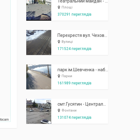
Театральний майдан - вид з готелю Україна (бульв.Шевченка, 23)
Площі
370291 переглядів
Перехрестя вул. Чехова-Котляревського
Вулиці
171524 переглядів
парк ім.Шевченка - набережна біля острівця "Закоханих"
Парки
161989 переглядів
смт.Гусятин - Центральний майдан - вид в сторону фонтану
Фонтани
131074 переглядів
Webcam