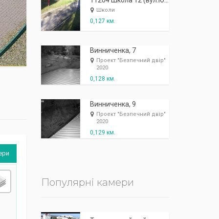
К
п
ж
і
ж
і
р
!
11204 Школа 12 (вул.Юності, 3) - звнішня: спортивний майданчик
Школи
0,127 км.
Винниченка, 7
Проект "Безпечний двір"
2020
0,128 км.
Винниченка, 9
Проект "Безпечний двір"
2020
0,129 км.
ери
Популярні камери