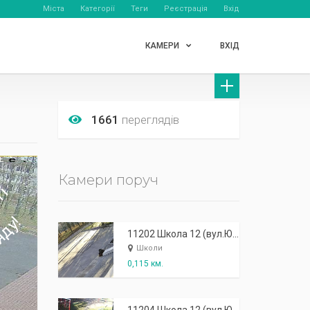
Міста
Категорії
Теги
Реєстрація
Вхід
КАМЕРИ
ВХІД
1661
переглядів
Камери поруч
11202 Школа 12 (вул.Юності, 3) - звнішня: головний вхід
Школи
0,115 км.