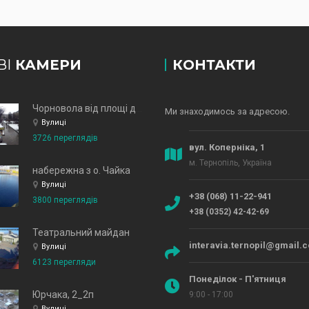
ВІ
КАМЕРИ
КОНТАКТИ
Чорновола від площі до зд
Ми знаходимось за адресою.
Вулиці
3726 переглядів
вул. Коперніка, 1
м. Тернопіль, Україна
набережна з о. Чайка
Вулиці
+38 (068) 11-22-941
3800 переглядів
+38 (0352) 42-42-69
Театральний майдан
interavia.ternopil@gmail.
Вулиці
6123 перегляди
Понеділок - П'ятниця
Юрчака, 2_2п
9:00 - 17:00
Вулиці