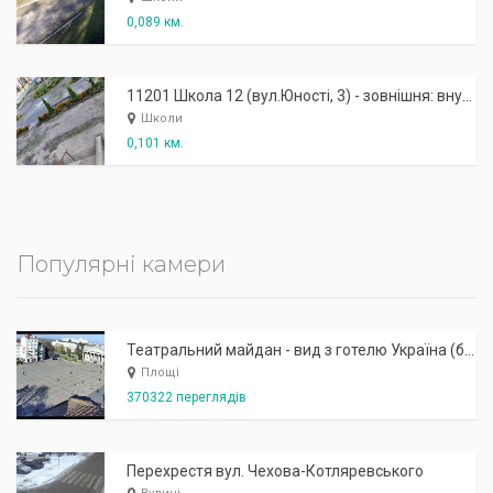
0,089 км.
11201 Школа 12 (вул.Юності, 3) - зовнішня: внутрішній двір
Школи
0,101 км.
Популярні камери
Театральний майдан - вид з готелю Україна (бульв.Шевченка, 23)
Площі
370322 переглядів
Перехрестя вул. Чехова-Котляревського