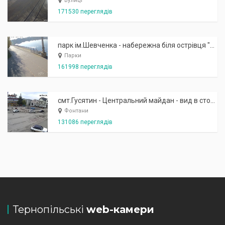
Вулиці
171530 переглядів
парк ім.Шевченка - набережна біля острівця "Закоханих"
Парки
161998 переглядів
смт.Гусятин - Центральний майдан - вид в сторону фонтану
Фонтани
131086 переглядів
Тернопільські
web-камери