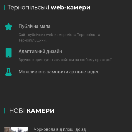
Тернопільські
web-камери
Публічна мапа
Сайт публічних web-камер міста Тернопіль та
Тернопільщини.
Адаптивний дизайн
Зручно користуватись сайтом на любому пристрої.
Можливість замовити архівне відео
НОВІ
КАМЕРИ
Чорновола від площі до зд