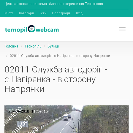
Централізована система відеоспостереження Тернополя
Міста
Категорії
Теги
Реєстрація
Вхід
Toggl
Головна
Тернопіль
Вулиці
02011 Служба автодоріг - с.Нагірянка - в сторону Нагірянки
02011 Служба автодоріг -
с.Нагірянка - в сторону
Нагірянки