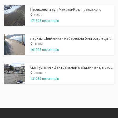
Перехрестя вул. Чехова-Котляревського
Вулиці
171528 переглядів
парк ім.Шевченка - набережна біля острівця "Закоханих"
Парки
161995 переглядів
смт.Гусятин - Центральний майдан - вид в сторону фонтану
Фонтани
131082 переглядів