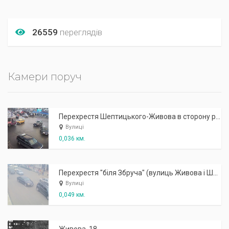
26559
переглядів
Камери поруч
Перехрестя Шептицького-Живова в сторону ринку
Вулиці
0,036 км.
Перехрестя "біля Збруча" (вулиць Живова і Шептицького)
Вулиці
0,049 км.