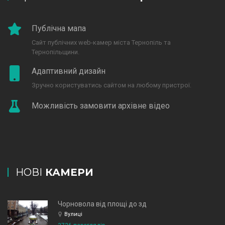
Публічна мапа
Сайт публічних web-камер міста Тернопіль та
Тернопільщини.
Адаптивний дизайн
Зручно користуватись сайтом на любому пристрої.
Можливість замовити архівне відео
НОВІ
КАМЕРИ
Чорновола від площі до зд
Вулиці