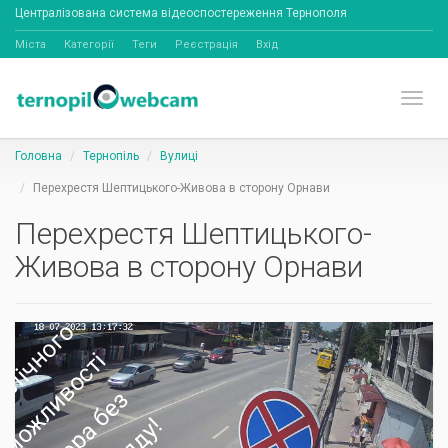
Централізована система відеоспостереження Тернополя
Міста
Категорії
Теги
Реєстрація
Вхід
Toggl
Головна
Тернопіль
Вулиці
Перехрестя Шептицького-Живова в сторону Орнави
Перехрестя Шептицького-
Живова в сторону Орнави