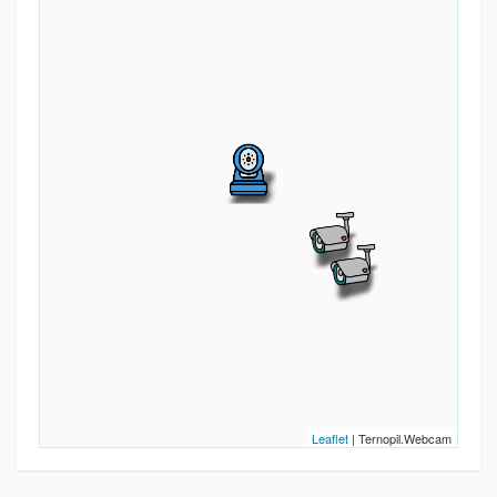
Leaflet
| Ternopil.Webcam