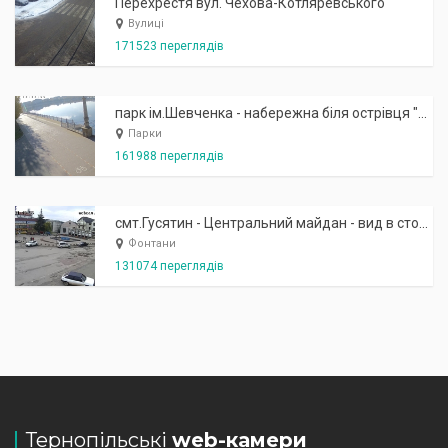
Перехрестя вул. Чехова-Котляревського
Вулиці
171523 переглядів
парк ім.Шевченка - набережна біля острівця "Закоханих"
Парки
161988 переглядів
смт.Гусятин - Центральний майдан - вид в сторону фонтану
Фонтани
131074 переглядів
Тернопільські
web-камери