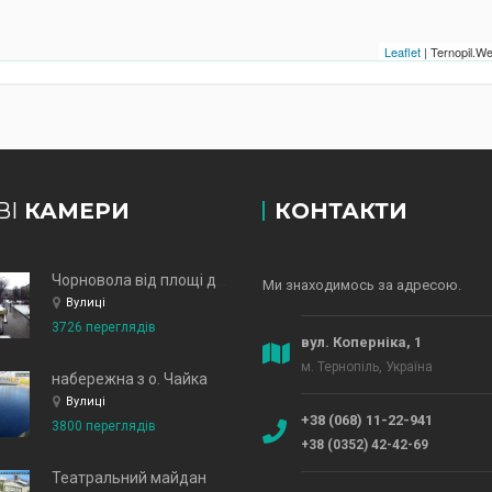
Leaflet
| Ternopil.
ВІ
КАМЕРИ
КОНТАКТИ
Чорновола від площі до зд
Ми знаходимось за адресою.
Вулиці
3726 переглядів
вул. Коперніка, 1
м. Тернопіль, Україна
набережна з о. Чайка
Вулиці
+38 (068) 11-22-941
3800 переглядів
+38 (0352) 42-42-69
Театральний майдан