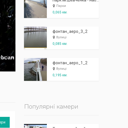
К
п
ж
і
ж
і
р
!
парк ім.Шевченка - набережна біля острівця "Закоханих"
Парки
0,065 км.
фонтан_аеро_3_2
Вулиці
0,085 км.
фонтан_аеро_1_2
Вулиці
0,195 км.
Популярні камери
ери