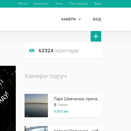
Міста
Категорії
Теги
Реєстрація
Вхід
КАМЕРИ
ВХІД
62324
переглядів
Камери поруч
Парк Шевченка, причал біля о. Закоханих
Парки
0,055 км.