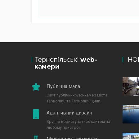
Тернопільські
web-
НО
камери
Публічна мапа
Сайт публічних web-камер міста
Тернопіль та Тернопільщини.
Адаптивний дизайн
Зручно користуватись сайтом на
любому пристрої.