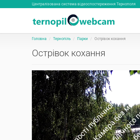
Централізована система відеоспостереження Тернополя
Головна
Тернопіль
Парки
Острівок кохання
Острівок кохання