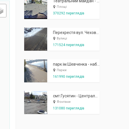
Театральний майдан - вид з готелю Україна (бульв.Шевченка, 23)
Площі
370292 переглядів
Перехрестя вул. Чехова-Котляревського
Вулиці
171524 переглядів
парк ім.Шевченка - набережна біля острівця "Закоханих"
Парки
161990 переглядів
смт.Гусятин - Центральний майдан - вид в сторону фонтану
Фонтани
131080 переглядів